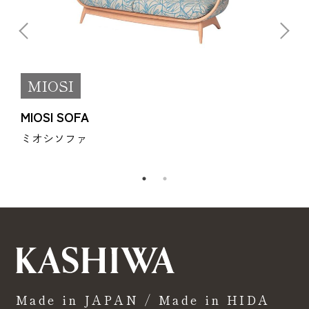
MIOSI
MIOSI SOFA
M
ミオシソファ
Made in JAPAN / Made in HIDA