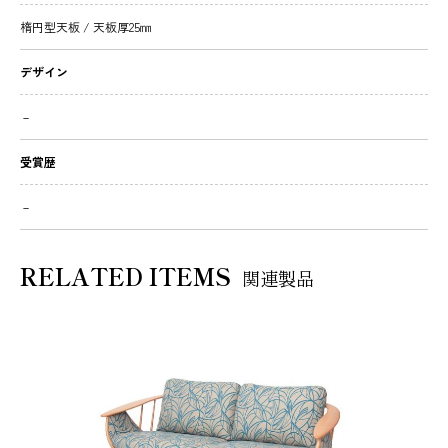
楕円型天板 / 天板厚25㎜
デザイン
－
受賞歴
－
RELATED ITEMS
関連製品